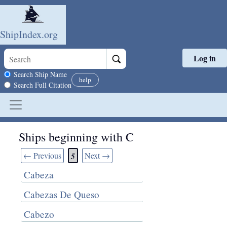
ShipIndex.org
Log in
Skip to main content
Search scope
Search Ship Name
help
Search Full Citation
Ships beginning with C
← Previous
Next →
5
Cabeza
Cabezas De Queso
Cabezo