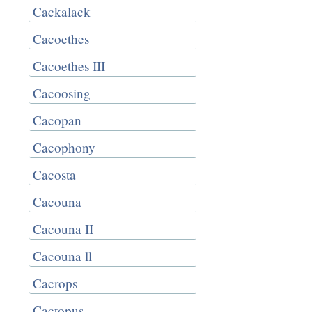
Cackalack
Cacoethes
Cacoethes III
Cacoosing
Cacopan
Cacophony
Cacosta
Cacouna
Cacouna II
Cacouna ll
Cacrops
Cactopus