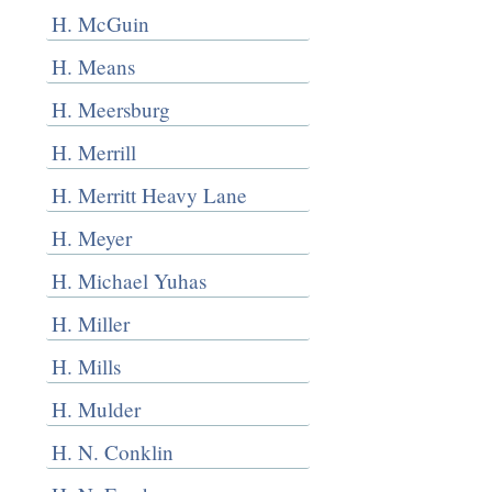
H. McGuin
H. Means
H. Meersburg
H. Merrill
H. Merritt Heavy Lane
H. Meyer
H. Michael Yuhas
H. Miller
H. Mills
H. Mulder
H. N. Conklin