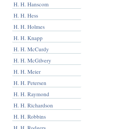
H. H. Hanscom
H. H. Hess
H. H. Holmes
H. H. Knapp
H. H. McCurdy
H. H. McGilvery
H. H. Meier
H. H. Petersen
H. H. Raymond
H. H. Richardson
H. H. Robbins
H. H. Rodgers