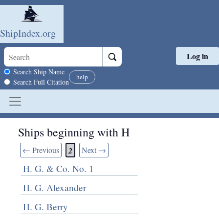
ShipIndex.org
Log in
Skip to main content
Search scope
Search Ship Name
help
Search Full Citation
Ships beginning with H
← Previous
Next →
2
H. G. & Co. No. 1
H. G. Alexander
H. G. Berry