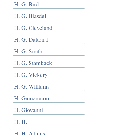
H. G. Bird
H. G. Blasdel
H. G. Cleveland
H. G. Dalton I
H. G. Smith
H. G. Stamback
H. G. Vickery
H. G. Williams
H. Gamemnon
H. Giovanni
H. H.
H. H. Adams