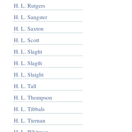
H. L. Rutgers
H. L. Sangster
H. L. Saxton
H. L. Scott
H. L. Slaght
H. L. Slagth
H. L. Slaight
H. L. Tall
H. L. Thompson
H. L. Tibbals
H. L. Tiernan
H. L. Whitman