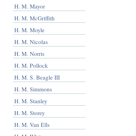
H. M. Mayor
H. M. McGriffith
H. M. Moyle
H. M. Nicolas
H. M. Norris
H. M. Pollock
H. M. S. Beagle III
H. M. Simmons
H. M. Stanley
H. M. Storey
H. M. Van Ells