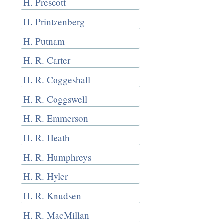
H. Prescott
H. Printzenberg
H. Putnam
H. R. Carter
H. R. Coggeshall
H. R. Coggswell
H. R. Emmerson
H. R. Heath
H. R. Humphreys
H. R. Hyler
H. R. Knudsen
H. R. MacMillan