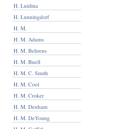
H. Luidina
H. Lunningdorf
H. M.
H. M. Adams
H. M. Behrens
H. M. Buell
H. M. C. Smith
H. M. Cool
H. M. Croker
H. M. Denham
H. M. DeYoung