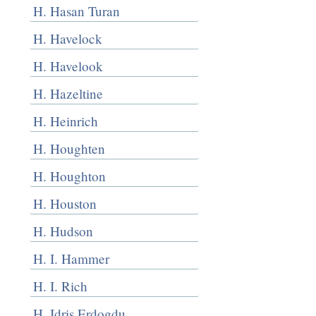
H. Hasan Turan
H. Havelock
H. Havelook
H. Hazeltine
H. Heinrich
H. Houghten
H. Houghton
H. Houston
H. Hudson
H. I. Hammer
H. I. Rich
H. Idris Erdogdu